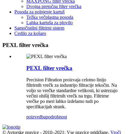
MAXPONG filter vrečka
Dvojna pretočna filter vrečka
Posoda za polnjenje kartuš
Težka večplastna posoda
Lahka kartuša za plovilo
Samočistilni filtrirni sistem
Cedilo za košaro
PEXL filter vrečka
PEXL filter vrečka
Precision Filtration proizvaja celotno linijo
filtrirnih vrečk za industrijo filtracije tekočin. Na
voljo so vrečke standardne velikosti, ki ustrezajo
večini ohišij filtrirnih vrečk na trgu. Filtrirne
vrečke po meri lahko izdelamo tudi po
specifikacijah strank.
poizvedba
podrobnost
© Avtorske pravice - 2010–2021: Vse pravice pridržane.
Vroči