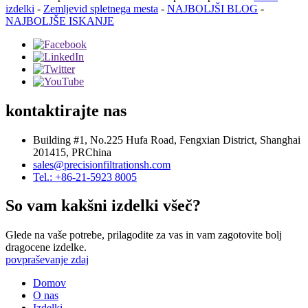
izdelki
-
Zemljevid spletnega mesta
-
NAJBOLJŠI BLOG
-
NAJBOLJŠE ISKANJE
kontaktirajte nas
Building #1, No.225 Hufa Road, Fengxian District, Shanghai
201415, PRChina
sales@precisionfiltrationsh.com
Tel.: +86-21-5923 8005
So vam kakšni izdelki všeč?
Glede na vaše potrebe, prilagodite za vas in vam zagotovite bolj
dragocene izdelke.
povpraševanje zdaj
Domov
O nas
Izdelki