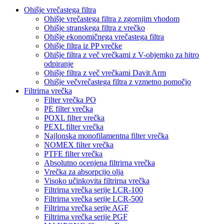
Ohišje vrečastega filtra
Ohišje vrečastega filtra z zgornjim vhodom
Ohišje stranskega filtra z vrečko
Ohišje ekonomičnega vrečastega filtra
Ohišje filtra iz PP vrečke
Ohišje filtra z več vrečkami z V-objemko za hitro
odpiranje
Ohišje filtra z več vrečkami Davit Arm
Ohišje večvrečastega filtra z vzmetno pomočjo
Filtrirna vrečka
Filter vrečka PO
PE filter vrečka
POXL filter vrečka
PEXL filter vrečka
Najlonska monofilamentna filter vrečka
NOMEX filter vrečka
PTFE filter vrečka
Absolutno ocenjena filtrirna vrečka
Vrečka za absorpcijo olja
Visoko učinkovita filtrirna vrečka
Filtrirna vrečka serije LCR-100
Filtrirna vrečka serije LCR-500
Filtrirna vrečka serije AGF
Filtrirna vrečka serije PGF