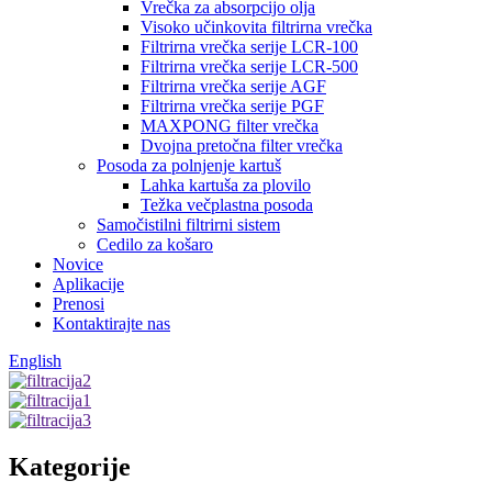
Vrečka za absorpcijo olja
Visoko učinkovita filtrirna vrečka
Filtrirna vrečka serije LCR-100
Filtrirna vrečka serije LCR-500
Filtrirna vrečka serije AGF
Filtrirna vrečka serije PGF
MAXPONG filter vrečka
Dvojna pretočna filter vrečka
Posoda za polnjenje kartuš
Lahka kartuša za plovilo
Težka večplastna posoda
Samočistilni filtrirni sistem
Cedilo za košaro
Novice
Aplikacije
Prenosi
Kontaktirajte nas
English
Kategorije