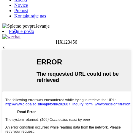
Novice
Prenosi
Kontaktirajte nas
Pošlji e-pošto
HX123456
x