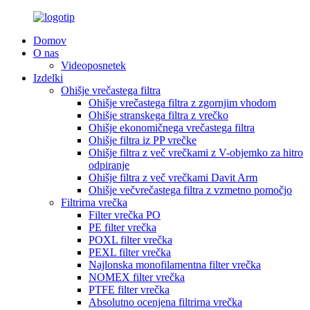
Domov
O nas
Videoposnetek
Izdelki
Ohišje vrečastega filtra
Ohišje vrečastega filtra z zgornjim vhodom
Ohišje stranskega filtra z vrečko
Ohišje ekonomičnega vrečastega filtra
Ohišje filtra iz PP vrečke
Ohišje filtra z več vrečkami z V-objemko za hitro
odpiranje
Ohišje filtra z več vrečkami Davit Arm
Ohišje večvrečastega filtra z vzmetno pomočjo
Filtrirna vrečka
Filter vrečka PO
PE filter vrečka
POXL filter vrečka
PEXL filter vrečka
Najlonska monofilamentna filter vrečka
NOMEX filter vrečka
PTFE filter vrečka
Absolutno ocenjena filtrirna vrečka