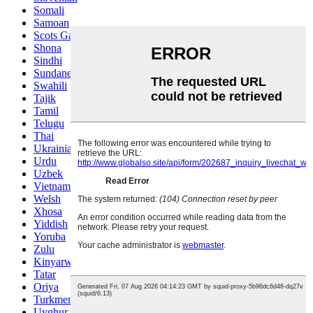
Somali
Samoan
Scots Gaelic
Shona
Sindhi
Sundanese
Swahili
Tajik
Tamil
Telugu
Thai
Ukrainian
Urdu
Uzbek
Vietnamese
Welsh
Xhosa
Yiddish
Yoruba
Zulu
Kinyarwanda
Tatar
Oriya
Turkmen
Uyghur