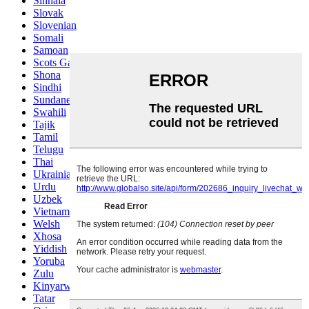
Sinhala
Slovak
Slovenian
Somali
Samoan
Scots Gaelic
Shona
Sindhi
Sundanese
Swahili
Tajik
Tamil
Telugu
Thai
Ukrainian
Urdu
Uzbek
Vietnamese
Welsh
Xhosa
Yiddish
Yoruba
Zulu
Kinyarwanda
Tatar