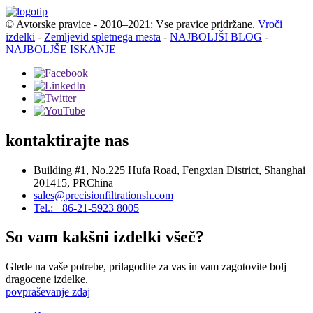
© Avtorske pravice - 2010–2021: Vse pravice pridržane.
Vroči
izdelki
-
Zemljevid spletnega mesta
-
NAJBOLJŠI BLOG
-
NAJBOLJŠE ISKANJE
kontaktirajte nas
Building #1, No.225 Hufa Road, Fengxian District, Shanghai
201415, PRChina
sales@precisionfiltrationsh.com
Tel.: +86-21-5923 8005
So vam kakšni izdelki všeč?
Glede na vaše potrebe, prilagodite za vas in vam zagotovite bolj
dragocene izdelke.
povpraševanje zdaj