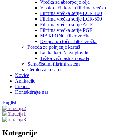
Vrečka za absorpcijo olja
Visoko učinkovita filtrirna vrečka
Filtrirna vrečka serije LCR-100
Filtrirna vrečka serije LCR-500
Filtrirna vrečka serije AGF
Filtrirna vrečka serije PGF
MAXPONG filter vrečka
Dvojna pretočna filter vrečka
Posoda za polnjenje kartuš
Lahka kartuša za plovilo
Težka večplastna posoda
Samočistilni filtrirni sistem
Cedilo za košaro
Novice
Aplikacije
Prenosi
Kontaktirajte nas
English
Kategorije