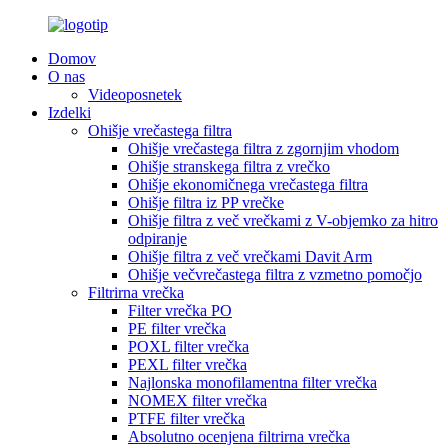
Domov
O nas
Videoposnetek
Izdelki
Ohišje vrečastega filtra
Ohišje vrečastega filtra z zgornjim vhodom
Ohišje stranskega filtra z vrečko
Ohišje ekonomičnega vrečastega filtra
Ohišje filtra iz PP vrečke
Ohišje filtra z več vrečkami z V-objemko za hitro
odpiranje
Ohišje filtra z več vrečkami Davit Arm
Ohišje večvrečastega filtra z vzmetno pomočjo
Filtrirna vrečka
Filter vrečka PO
PE filter vrečka
POXL filter vrečka
PEXL filter vrečka
Najlonska monofilamentna filter vrečka
NOMEX filter vrečka
PTFE filter vrečka
Absolutno ocenjena filtrirna vrečka