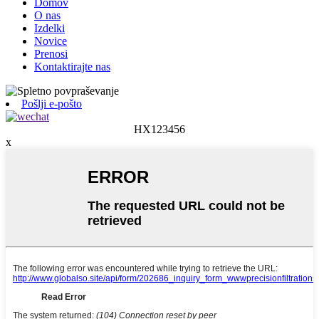
Domov
O nas
Izdelki
Novice
Prenosi
Kontaktirajte nas
Pošlji e-pošto
HX123456
x