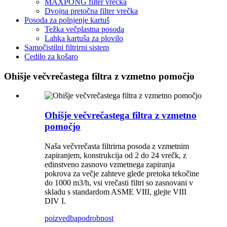
MAXPONG filter vrečka
Dvojna pretočna filter vrečka
Posoda za polnjenje kartuš
Težka večplastna posoda
Lahka kartuša za plovilo
Samočistilni filtrirni sistem
Cedilo za košaro
Ohišje večvrečastega filtra z vzmetno pomočjo
Ohišje večvrečastega filtra z vzmetno
pomočjo
Naša večvrečasta filtrirna posoda z vzmetnim
zapiranjem, konstrukcija od 2 do 24 vrečk, z
edinstveno zasnovo vzmetnega zapiranja
pokrova za večje zahteve glede pretoka tekočine
do 1000 m3/h, vsi vrečasti filtri so zasnovani v
skladu s standardom ASME VIII, glejte VIII
DIV I.
poizvedba
podrobnost