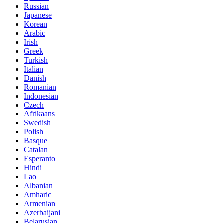
Russian
Japanese
Korean
Arabic
Irish
Greek
Turkish
Italian
Danish
Romanian
Indonesian
Czech
Afrikaans
Swedish
Polish
Basque
Catalan
Esperanto
Hindi
Lao
Albanian
Amharic
Armenian
Azerbaijani
Belarusian