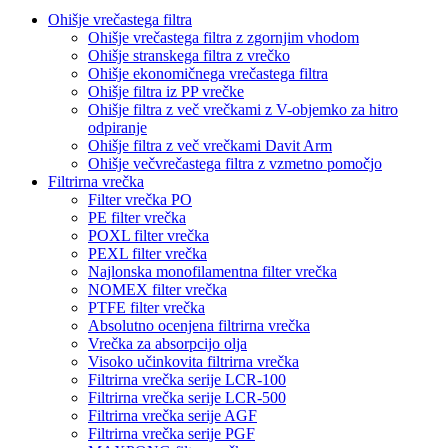
Ohišje vrečastega filtra
Ohišje vrečastega filtra z zgornjim vhodom
Ohišje stranskega filtra z vrečko
Ohišje ekonomičnega vrečastega filtra
Ohišje filtra iz PP vrečke
Ohišje filtra z več vrečkami z V-objemko za hitro
odpiranje
Ohišje filtra z več vrečkami Davit Arm
Ohišje večvrečastega filtra z vzmetno pomočjo
Filtrirna vrečka
Filter vrečka PO
PE filter vrečka
POXL filter vrečka
PEXL filter vrečka
Najlonska monofilamentna filter vrečka
NOMEX filter vrečka
PTFE filter vrečka
Absolutno ocenjena filtrirna vrečka
Vrečka za absorpcijo olja
Visoko učinkovita filtrirna vrečka
Filtrirna vrečka serije LCR-100
Filtrirna vrečka serije LCR-500
Filtrirna vrečka serije AGF
Filtrirna vrečka serije PGF